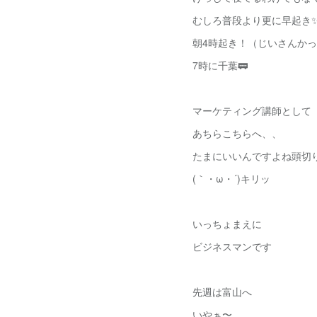
むしろ普段より更に早起き
朝4時起き！（じいさんか
7時に千葉🚃
マーケティング講師として
あちらこちらへ、、
たまにいいんですよね頭切
(｀・ω・´)キリッ
いっちょまえに
ビジネスマンです
先週は富山へ
いやぁ〜