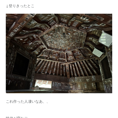
↓登りきったとこ
これ作った人凄いなあ、、