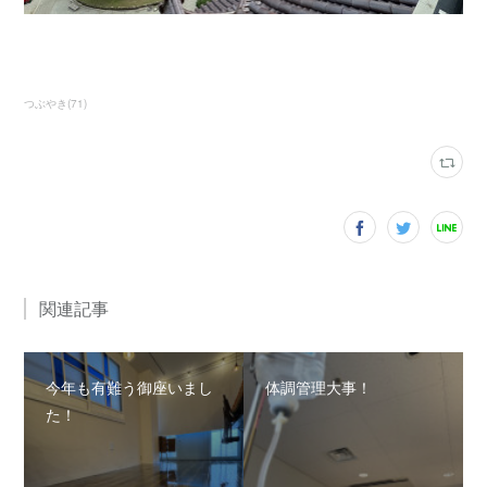
つぶやき
(
71
)
関連記事
今年も有難う御座いまし
体調管理大事！
た！