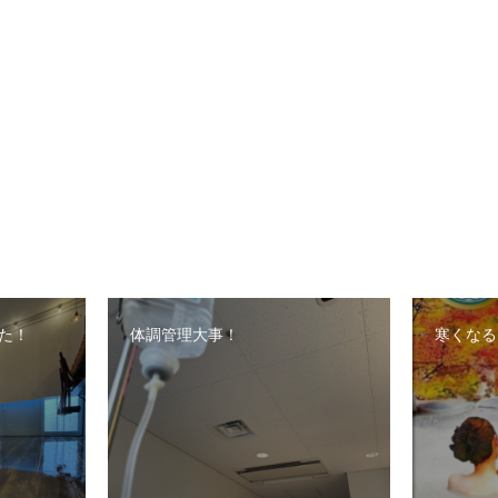
た！
体調管理大事！
寒くなる