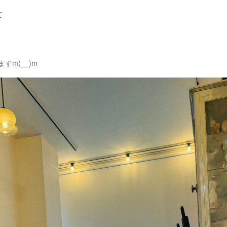
て
すm(__)m