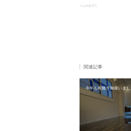
つぶやき
(
71
)
関連記事
今年も有難う御座いまし