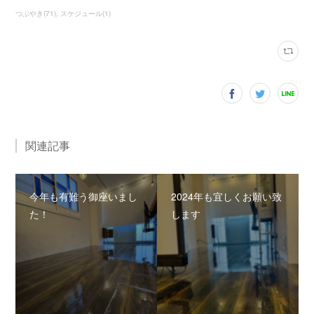
つぶやき
(
71
)
スケジュール
(
1
)
関連記事
今年も有難う御座いまし
2024年も宜しくお願い致
た！
します